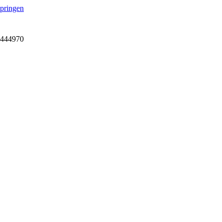
springen
7-444970