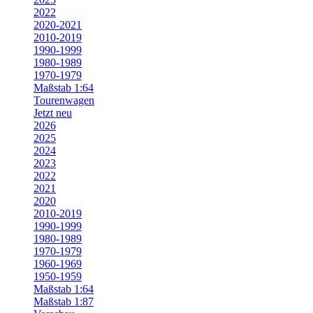
2022
2020-2021
2010-2019
1990-1999
1980-1989
1970-1979
Maßstab 1:64
Tourenwagen
Jetzt neu
2026
2025
2024
2023
2022
2021
2020
2010-2019
1990-1999
1980-1989
1970-1979
1960-1969
1950-1959
Maßstab 1:64
Maßstab 1:87