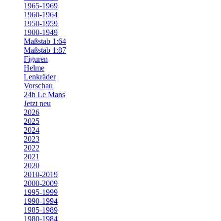
1965-1969
1960-1964
1950-1959
1900-1949
Maßstab 1:64
Maßstab 1:87
Figuren
Helme
Lenkräder
Vorschau
24h Le Mans
Jetzt neu
2026
2025
2024
2023
2022
2021
2020
2010-2019
2000-2009
1995-1999
1990-1994
1985-1989
1980-1984