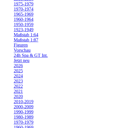
1975-1979
1970-1974
1965-1969
1960-1964
1950-1959
1923-1949
Maßstab 1:64
Maßstab 1:87
Figuren
Vorschau
24h Spa & GT Int.
Jetzt neu
2026
2025
2024
2023
2022
2021
2020
2010-2019
2000-2009
1990-1999
1980-1989
1970-1979
1960-1969