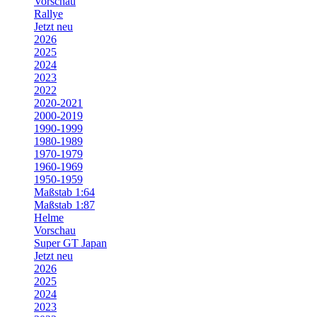
Vorschau
Rallye
Jetzt neu
2026
2025
2024
2023
2022
2020-2021
2000-2019
1990-1999
1980-1989
1970-1979
1960-1969
1950-1959
Maßstab 1:64
Maßstab 1:87
Helme
Vorschau
Super GT Japan
Jetzt neu
2026
2025
2024
2023