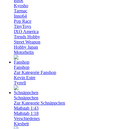
BBR
Kyosho
Tarmac
Inno64
Pop Race
TinyToys
IXO America
Trends Hobby
Street Weapon
Hobby Japan
Motorhelix
Fanshop
Zur Kategorie Fanshop
Kevin Estre
Tyrrell
Schnäppchen
Zur Kategorie Schnäppchen
Maßstab 1:43
Maßstab 1:18
Verschiedenes
Kiesbett