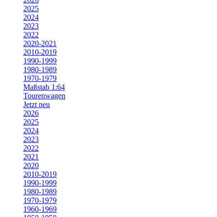
2025
2024
2023
2022
2020-2021
2010-2019
1990-1999
1980-1989
1970-1979
Maßstab 1:64
Tourenwagen
Jetzt neu
2026
2025
2024
2023
2022
2021
2020
2010-2019
1990-1999
1980-1989
1970-1979
1960-1969