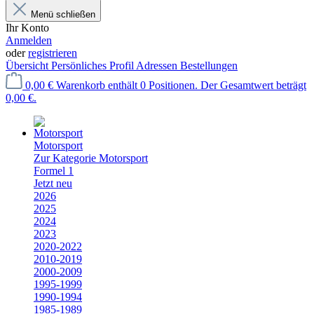
Menü schließen
Ihr Konto
Anmelden
oder
registrieren
Übersicht
Persönliches Profil
Adressen
Bestellungen
0,00 €
Warenkorb enthält 0 Positionen. Der Gesamtwert beträgt
0,00 €.
Motorsport
Zur Kategorie Motorsport
Formel 1
Jetzt neu
2026
2025
2024
2023
2020-2022
2010-2019
2000-2009
1995-1999
1990-1994
1985-1989