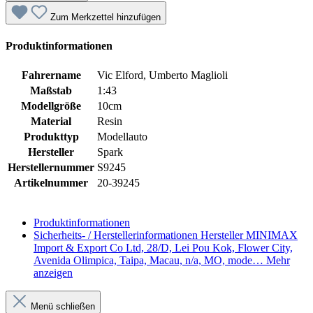
Zum Merkzettel hinzufügen
Produktinformationen
Fahrername
Vic Elford, Umberto Maglioli
Maßstab
1:43
Modellgröße
10cm
Material
Resin
Produkttyp
Modellauto
Hersteller
Spark
Herstellernummer
S9245
Artikelnummer
20-39245
Produktinformationen
Sicherheits- / Herstellerinformationen
Hersteller MINIMAX
Import & Export Co Ltd, 28/D, Lei Pou Kok, Flower City,
Avenida Olimpica, Taipa, Macau, n/a, MO, mode…
Mehr
anzeigen
Menü schließen