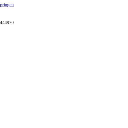
springen
7-444970