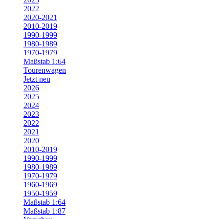
2022
2020-2021
2010-2019
1990-1999
1980-1989
1970-1979
Maßstab 1:64
Tourenwagen
Jetzt neu
2026
2025
2024
2023
2022
2021
2020
2010-2019
1990-1999
1980-1989
1970-1979
1960-1969
1950-1959
Maßstab 1:64
Maßstab 1:87