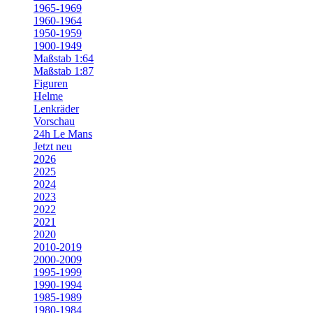
1965-1969
1960-1964
1950-1959
1900-1949
Maßstab 1:64
Maßstab 1:87
Figuren
Helme
Lenkräder
Vorschau
24h Le Mans
Jetzt neu
2026
2025
2024
2023
2022
2021
2020
2010-2019
2000-2009
1995-1999
1990-1994
1985-1989
1980-1984