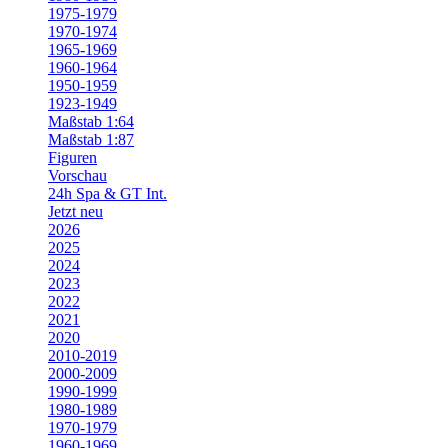
1975-1979
1970-1974
1965-1969
1960-1964
1950-1959
1923-1949
Maßstab 1:64
Maßstab 1:87
Figuren
Vorschau
24h Spa & GT Int.
Jetzt neu
2026
2025
2024
2023
2022
2021
2020
2010-2019
2000-2009
1990-1999
1980-1989
1970-1979
1960-1969