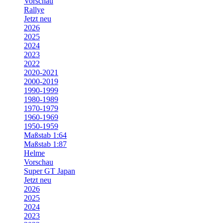
Vorschau
Rallye
Jetzt neu
2026
2025
2024
2023
2022
2020-2021
2000-2019
1990-1999
1980-1989
1970-1979
1960-1969
1950-1959
Maßstab 1:64
Maßstab 1:87
Helme
Vorschau
Super GT Japan
Jetzt neu
2026
2025
2024
2023