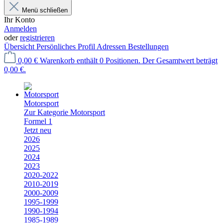
Menü schließen
Ihr Konto
Anmelden
oder
registrieren
Übersicht
Persönliches Profil
Adressen
Bestellungen
0,00 €
Warenkorb enthält 0 Positionen. Der Gesamtwert beträgt
0,00 €.
Motorsport
Zur Kategorie Motorsport
Formel 1
Jetzt neu
2026
2025
2024
2023
2020-2022
2010-2019
2000-2009
1995-1999
1990-1994
1985-1989