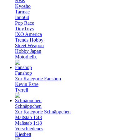
BBR
Kyosho
Tarmac
Inno64
Pop Race
TinyToys
IXO America
Trends Hobby
Street Weapon
Hobby Japan
Motorhelix
Fanshop
Zur Kategorie Fanshop
Kevin Estre
Tyrrell
Schnäppchen
Zur Kategorie Schnäppchen
Maßstab 1:43
Maßstab 1:18
Verschiedenes
Kiesbett