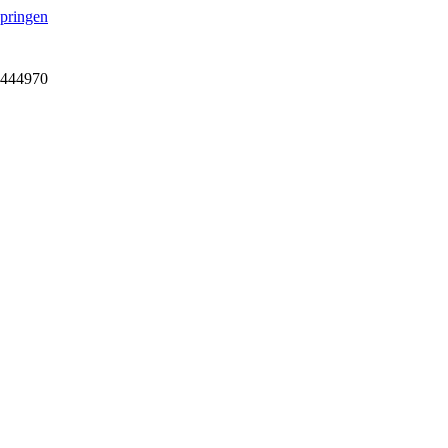
springen
7-444970