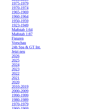
1975-1979
1970-1974
1965-1969
1960-1964
1950-1959
1923-1949
Maßstab 1:64
Maßstab 1:87
Figuren
Vorschau
24h Spa & GT Int.
Jetzt neu
2026
2025
2024
2023
2022
2021
2020
2010-2019
2000-2009
1990-1999
1980-1989
1970-1979
1960-1969