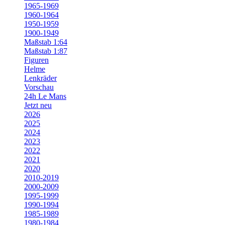
1965-1969
1960-1964
1950-1959
1900-1949
Maßstab 1:64
Maßstab 1:87
Figuren
Helme
Lenkräder
Vorschau
24h Le Mans
Jetzt neu
2026
2025
2024
2023
2022
2021
2020
2010-2019
2000-2009
1995-1999
1990-1994
1985-1989
1980-1984