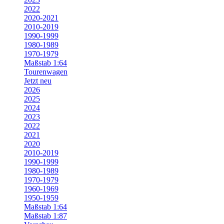
2022
2020-2021
2010-2019
1990-1999
1980-1989
1970-1979
Maßstab 1:64
Tourenwagen
Jetzt neu
2026
2025
2024
2023
2022
2021
2020
2010-2019
1990-1999
1980-1989
1970-1979
1960-1969
1950-1959
Maßstab 1:64
Maßstab 1:87