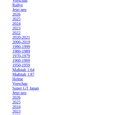
Vorschau
Rallye
Jetzt neu
2026
2025
2024
2023
2022
2020-2021
2000-2019
1990-1999
1980-1989
1970-1979
1960-1969
1950-1959
Maßstab 1:64
Maßstab 1:87
Helme
Vorschau
Super GT Japan
Jetzt neu
2026
2025
2024
2023