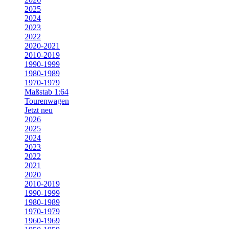
2025
2024
2023
2022
2020-2021
2010-2019
1990-1999
1980-1989
1970-1979
Maßstab 1:64
Tourenwagen
Jetzt neu
2026
2025
2024
2023
2022
2021
2020
2010-2019
1990-1999
1980-1989
1970-1979
1960-1969