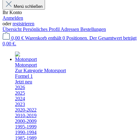
Menü schließen
Ihr Konto
Anmelden
oder
registrieren
Übersicht
Persönliches Profil
Adressen
Bestellungen
0,00 €
Warenkorb enthält 0 Positionen. Der Gesamtwert beträgt
0,00 €.
Motorsport
Zur Kategorie Motorsport
Formel 1
Jetzt neu
2026
2025
2024
2023
2020-2022
2010-2019
2000-2009
1995-1999
1990-1994
1985-1989