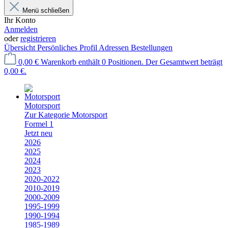
Menü schließen
Ihr Konto
Anmelden
oder
registrieren
Übersicht
Persönliches Profil
Adressen
Bestellungen
0,00 €
Warenkorb enthält 0 Positionen. Der Gesamtwert beträgt
0,00 €.
Motorsport
Zur Kategorie Motorsport
Formel 1
Jetzt neu
2026
2025
2024
2023
2020-2022
2010-2019
2000-2009
1995-1999
1990-1994
1985-1989