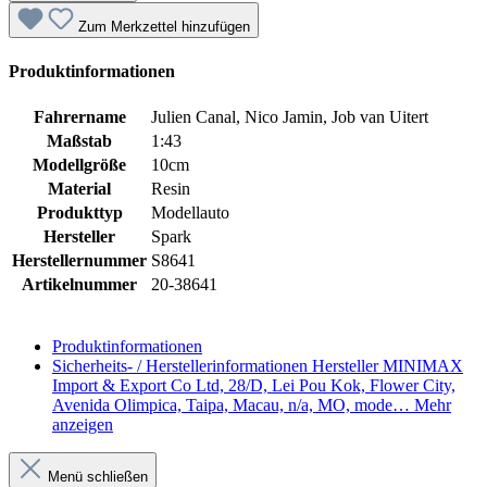
Zum Merkzettel hinzufügen
Produktinformationen
Fahrername
Julien Canal, Nico Jamin, Job van Uitert
Maßstab
1:43
Modellgröße
10cm
Material
Resin
Produkttyp
Modellauto
Hersteller
Spark
Herstellernummer
S8641
Artikelnummer
20-38641
Produktinformationen
Sicherheits- / Herstellerinformationen
Hersteller MINIMAX
Import & Export Co Ltd, 28/D, Lei Pou Kok, Flower City,
Avenida Olimpica, Taipa, Macau, n/a, MO, mode…
Mehr
anzeigen
Menü schließen