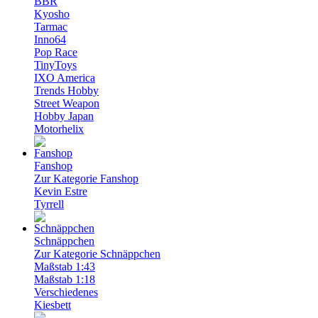
BBR
Kyosho
Tarmac
Inno64
Pop Race
TinyToys
IXO America
Trends Hobby
Street Weapon
Hobby Japan
Motorhelix
Fanshop
Zur Kategorie Fanshop
Kevin Estre
Tyrrell
Schnäppchen
Zur Kategorie Schnäppchen
Maßstab 1:43
Maßstab 1:18
Verschiedenes
Kiesbett