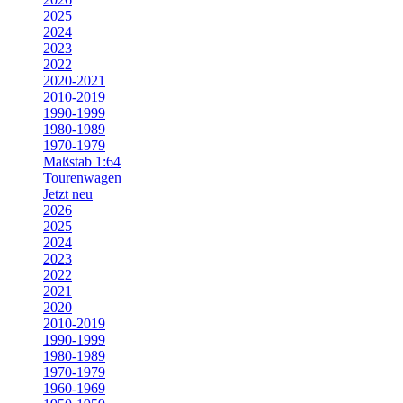
2025
2024
2023
2022
2020-2021
2010-2019
1990-1999
1980-1989
1970-1979
Maßstab 1:64
Tourenwagen
Jetzt neu
2026
2025
2024
2023
2022
2021
2020
2010-2019
1990-1999
1980-1989
1970-1979
1960-1969