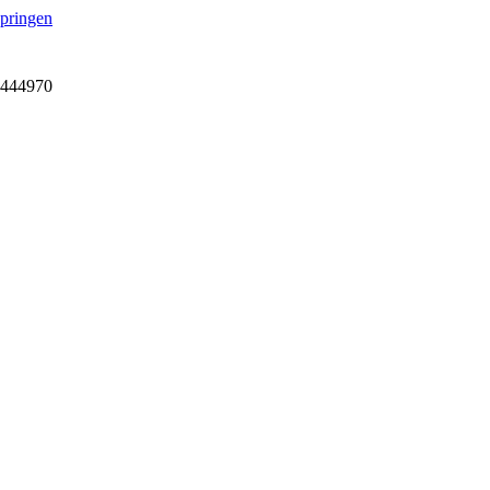
springen
7-444970