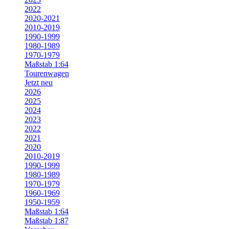
2022
2020-2021
2010-2019
1990-1999
1980-1989
1970-1979
Maßstab 1:64
Tourenwagen
Jetzt neu
2026
2025
2024
2023
2022
2021
2020
2010-2019
1990-1999
1980-1989
1970-1979
1960-1969
1950-1959
Maßstab 1:64
Maßstab 1:87