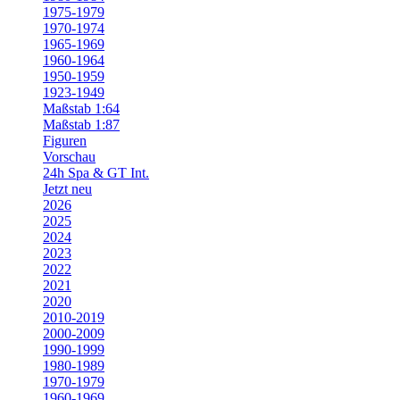
1975-1979
1970-1974
1965-1969
1960-1964
1950-1959
1923-1949
Maßstab 1:64
Maßstab 1:87
Figuren
Vorschau
24h Spa & GT Int.
Jetzt neu
2026
2025
2024
2023
2022
2021
2020
2010-2019
2000-2009
1990-1999
1980-1989
1970-1979
1960-1969