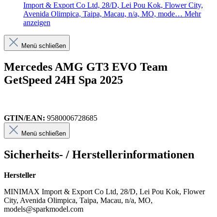
Import & Export Co Ltd, 28/D, Lei Pou Kok, Flower City,
Avenida Olimpica, Taipa, Macau, n/a, MO, mode…
Mehr
anzeigen
Menü schließen
Mercedes AMG GT3 EVO Team
GetSpeed 24H Spa 2025
GTIN/EAN:
9580006728685
Menü schließen
Sicherheits- / Herstellerinformationen
Hersteller
MINIMAX Import & Export Co Ltd, 28/D, Lei Pou Kok, Flower
City, Avenida Olimpica, Taipa, Macau, n/a, MO,
models@sparkmodel.com