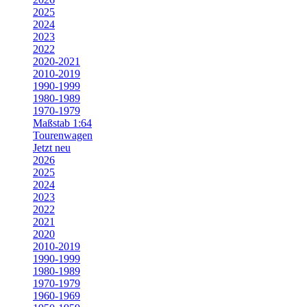
2025
2024
2023
2022
2020-2021
2010-2019
1990-1999
1980-1989
1970-1979
Maßstab 1:64
Tourenwagen
Jetzt neu
2026
2025
2024
2023
2022
2021
2020
2010-2019
1990-1999
1980-1989
1970-1979
1960-1969