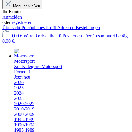
Menü schließen
Ihr Konto
Anmelden
oder
registrieren
Übersicht
Persönliches Profil
Adressen
Bestellungen
0,00 €
Warenkorb enthält 0 Positionen. Der Gesamtwert beträgt
0,00 €.
Motorsport
Zur Kategorie Motorsport
Formel 1
Jetzt neu
2026
2025
2024
2023
2020-2022
2010-2019
2000-2009
1995-1999
1990-1994
1985-1989