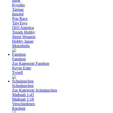
BBR
Kyosho
Tarmac
Inno64
Pop Race
TinyToys
IXO America
Trends Hobby
Street Weapon
Hobby Japan
Motorhelix
Fanshop
Zur Kategorie Fanshop
Kevin Estre
Tyrrell
Schnäppchen
Zur Kategorie Schnäppchen
Maßstab 1:43
Maßstab 1:18
Verschiedenes
Kiesbett