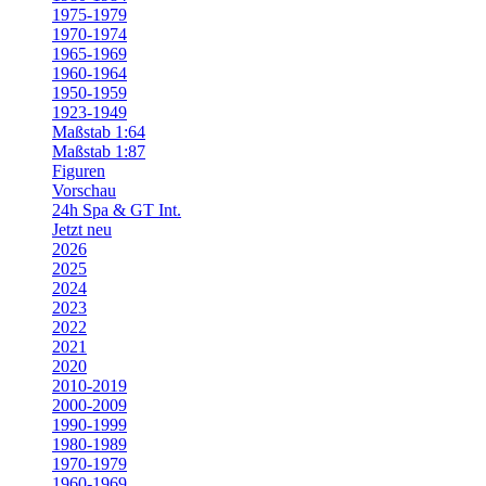
1975-1979
1970-1974
1965-1969
1960-1964
1950-1959
1923-1949
Maßstab 1:64
Maßstab 1:87
Figuren
Vorschau
24h Spa & GT Int.
Jetzt neu
2026
2025
2024
2023
2022
2021
2020
2010-2019
2000-2009
1990-1999
1980-1989
1970-1979
1960-1969