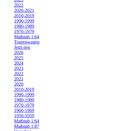
2022
2020-2021
2010-2019
1990-1999
1980-1989
1970-1979
Maßstab 1:64
Tourenwagen
Jetzt neu
2026
2025
2024
2023
2022
2021
2020
2010-2019
1990-1999
1980-1989
1970-1979
1960-1969
1950-1959
Maßstab 1:64
Maßstab 1:87