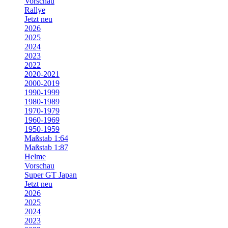
Vorschau
Rallye
Jetzt neu
2026
2025
2024
2023
2022
2020-2021
2000-2019
1990-1999
1980-1989
1970-1979
1960-1969
1950-1959
Maßstab 1:64
Maßstab 1:87
Helme
Vorschau
Super GT Japan
Jetzt neu
2026
2025
2024
2023