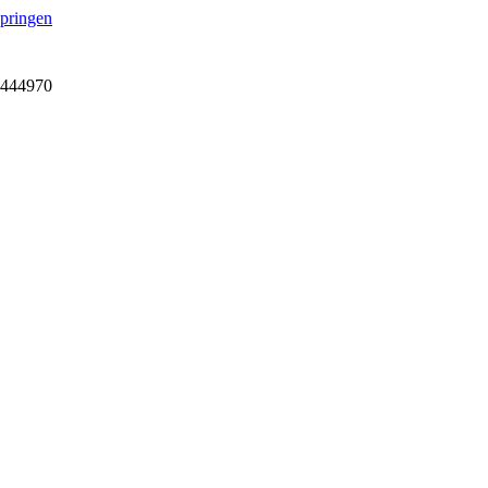
springen
7-444970