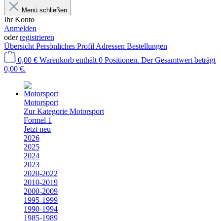
Menü schließen
Ihr Konto
Anmelden
oder
registrieren
Übersicht
Persönliches Profil
Adressen
Bestellungen
0,00 €
Warenkorb enthält 0 Positionen. Der Gesamtwert beträgt
0,00 €.
Motorsport
Zur Kategorie Motorsport
Formel 1
Jetzt neu
2026
2025
2024
2023
2020-2022
2010-2019
2000-2009
1995-1999
1990-1994
1985-1989