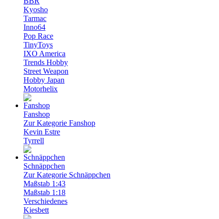
BBR
Kyosho
Tarmac
Inno64
Pop Race
TinyToys
IXO America
Trends Hobby
Street Weapon
Hobby Japan
Motorhelix
Fanshop
Zur Kategorie Fanshop
Kevin Estre
Tyrrell
Schnäppchen
Zur Kategorie Schnäppchen
Maßstab 1:43
Maßstab 1:18
Verschiedenes
Kiesbett