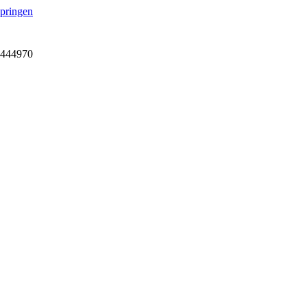
springen
7-444970