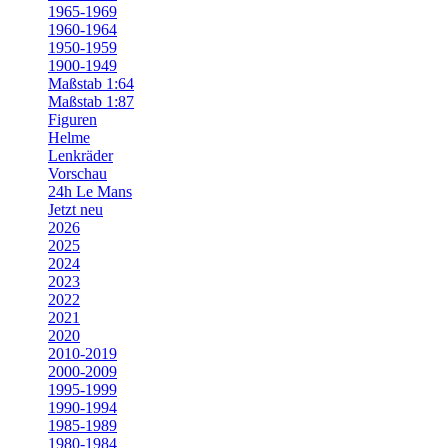
1965-1969
1960-1964
1950-1959
1900-1949
Maßstab 1:64
Maßstab 1:87
Figuren
Helme
Lenkräder
Vorschau
24h Le Mans
Jetzt neu
2026
2025
2024
2023
2022
2021
2020
2010-2019
2000-2009
1995-1999
1990-1994
1985-1989
1980-1984