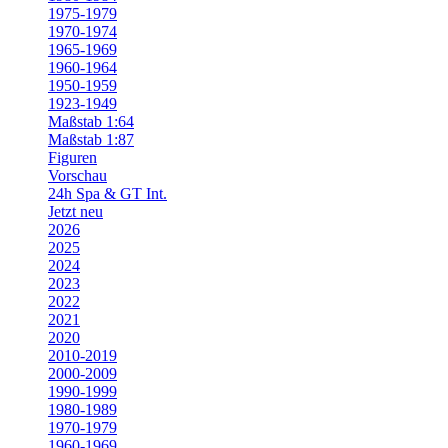
1975-1979
1970-1974
1965-1969
1960-1964
1950-1959
1923-1949
Maßstab 1:64
Maßstab 1:87
Figuren
Vorschau
24h Spa & GT Int.
Jetzt neu
2026
2025
2024
2023
2022
2021
2020
2010-2019
2000-2009
1990-1999
1980-1989
1970-1979
1960-1969