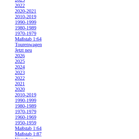
2022
2020-2021
2010-2019
1990-1999
1980-1989
1970-1979
Maßstab 1:64
Tourenwagen
Jetzt neu
2026
2025
2024
2023
2022
2021
2020
2010-2019
1990-1999
1980-1989
1970-1979
1960-1969
1950-1959
Maßstab 1:64
Maßstab 1:87