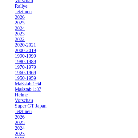
Vorschau
Rallye
Jetzt neu
2026
2025
2024
2023
2022
2020-2021
2000-2019
1990-1999
1980-1989
1970-1979
1960-1969
1950-1959
Maßstab 1:64
Maßstab 1:87
Helme
Vorschau
Super GT Japan
Jetzt neu
2026
2025
2024
2023