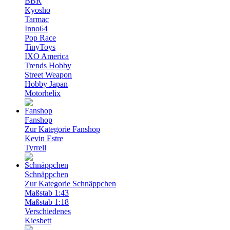
BBR
Kyosho
Tarmac
Inno64
Pop Race
TinyToys
IXO America
Trends Hobby
Street Weapon
Hobby Japan
Motorhelix
Fanshop
Zur Kategorie Fanshop
Kevin Estre
Tyrrell
Schnäppchen
Zur Kategorie Schnäppchen
Maßstab 1:43
Maßstab 1:18
Verschiedenes
Kiesbett