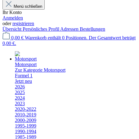
Menü schließen
Ihr Konto
Anmelden
oder
registrieren
Übersicht
Persönliches Profil
Adressen
Bestellungen
0,00 €
Warenkorb enthält 0 Positionen. Der Gesamtwert beträgt
0,00 €.
Motorsport
Zur Kategorie Motorsport
Formel 1
Jetzt neu
2026
2025
2024
2023
2020-2022
2010-2019
2000-2009
1995-1999
1990-1994
1985-1989