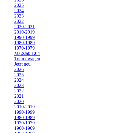
2025
2024
2023
2022
2020-2021
2010-2019
1990-1999
1980-1989
1970-1979
Maßstab 1:64
Tourenwagen
Jetzt neu
2026
2025
2024
2023
2022
2021
2020
2010-2019
1990-1999
1980-1989
1970-1979
1960-1969