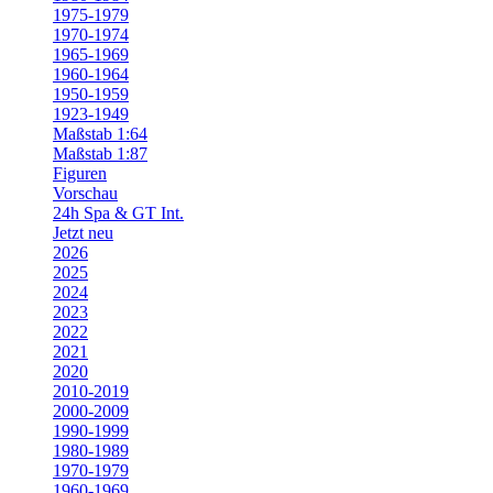
1975-1979
1970-1974
1965-1969
1960-1964
1950-1959
1923-1949
Maßstab 1:64
Maßstab 1:87
Figuren
Vorschau
24h Spa & GT Int.
Jetzt neu
2026
2025
2024
2023
2022
2021
2020
2010-2019
2000-2009
1990-1999
1980-1989
1970-1979
1960-1969