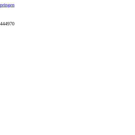
springen
7-444970