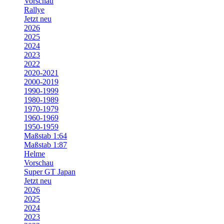
Vorschau
Rallye
Jetzt neu
2026
2025
2024
2023
2022
2020-2021
2000-2019
1990-1999
1980-1989
1970-1979
1960-1969
1950-1959
Maßstab 1:64
Maßstab 1:87
Helme
Vorschau
Super GT Japan
Jetzt neu
2026
2025
2024
2023