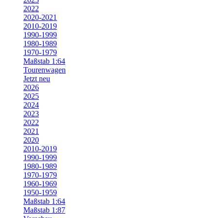
2022
2020-2021
2010-2019
1990-1999
1980-1989
1970-1979
Maßstab 1:64
Tourenwagen
Jetzt neu
2026
2025
2024
2023
2022
2021
2020
2010-2019
1990-1999
1980-1989
1970-1979
1960-1969
1950-1959
Maßstab 1:64
Maßstab 1:87