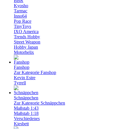
BBR
Kyosho
Tarmac
Inno64
Pop Race
TinyToys
IXO America
Trends Hobby
Street Weapon
Hobby Japan
Motorhelix
Fanshop
Zur Kategorie Fanshop
Kevin Estre
Tyrrell
Schnäppchen
Zur Kategorie Schnäppchen
Maßstab 1:43
Maßstab 1:18
Verschiedenes
Kiesbett