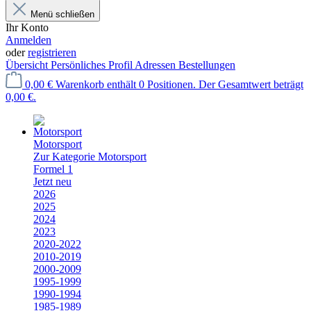
Menü schließen
Ihr Konto
Anmelden
oder
registrieren
Übersicht
Persönliches Profil
Adressen
Bestellungen
0,00 €
Warenkorb enthält 0 Positionen. Der Gesamtwert beträgt
0,00 €.
Motorsport
Zur Kategorie Motorsport
Formel 1
Jetzt neu
2026
2025
2024
2023
2020-2022
2010-2019
2000-2009
1995-1999
1990-1994
1985-1989