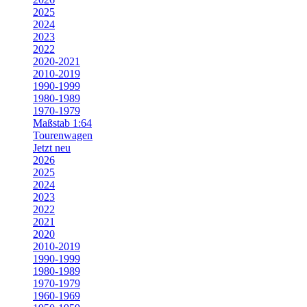
2025
2024
2023
2022
2020-2021
2010-2019
1990-1999
1980-1989
1970-1979
Maßstab 1:64
Tourenwagen
Jetzt neu
2026
2025
2024
2023
2022
2021
2020
2010-2019
1990-1999
1980-1989
1970-1979
1960-1969