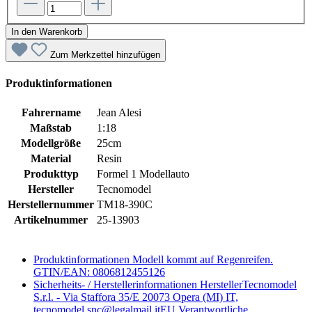
In den Warenkorb
Zum Merkzettel hinzufügen
Produktinformationen
Fahrername
Jean Alesi
Maßstab
1:18
Modellgröße
25cm
Material
Resin
Produkttyp
Formel 1 Modellauto
Hersteller
Tecnomodel
Herstellernummer
TM18-390C
Artikelnummer
25-13903
Produktinformationen
Modell kommt auf Regenreifen.
GTIN/EAN: 0806812455126
Sicherheits- / Herstellerinformationen
HerstellerTecnomodel
S.r.l. - Via Staffora 35/E 20073 Opera (MI) IT,
tecnomodel.snc@legalmail.itEU Verantwortliche