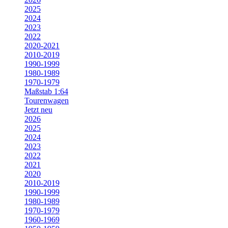
2025
2024
2023
2022
2020-2021
2010-2019
1990-1999
1980-1989
1970-1979
Maßstab 1:64
Tourenwagen
Jetzt neu
2026
2025
2024
2023
2022
2021
2020
2010-2019
1990-1999
1980-1989
1970-1979
1960-1969