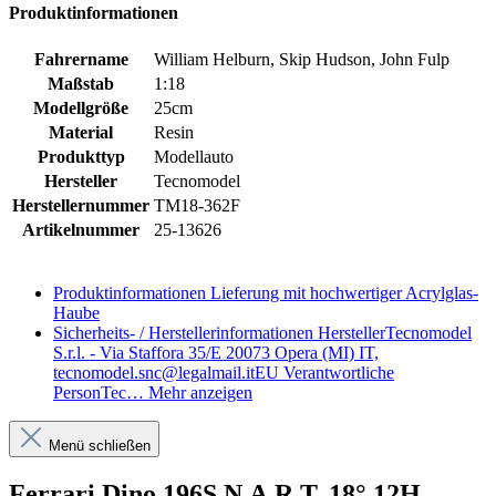
Produktinformationen
Fahrername
William Helburn, Skip Hudson, John Fulp
Maßstab
1:18
Modellgröße
25cm
Material
Resin
Produkttyp
Modellauto
Hersteller
Tecnomodel
Herstellernummer
TM18-362F
Artikelnummer
25-13626
Produktinformationen
Lieferung mit hochwertiger Acrylglas-
Haube
Sicherheits- / Herstellerinformationen
HerstellerTecnomodel
S.r.l. - Via Staffora 35/E 20073 Opera (MI) IT,
tecnomodel.snc@legalmail.itEU Verantwortliche
PersonTec…
Mehr anzeigen
Menü schließen
Ferrari Dino 196S N.A.R.T. 18° 12H