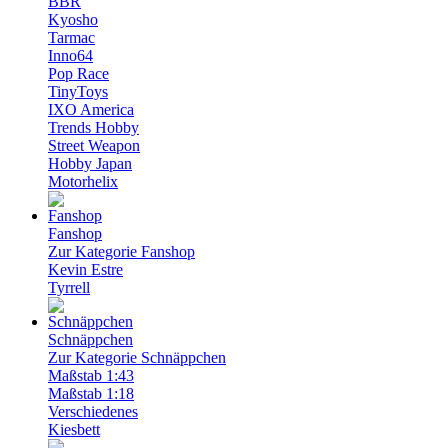
BBR
Kyosho
Tarmac
Inno64
Pop Race
TinyToys
IXO America
Trends Hobby
Street Weapon
Hobby Japan
Motorhelix
Fanshop
Zur Kategorie Fanshop
Kevin Estre
Tyrrell
Schnäppchen
Zur Kategorie Schnäppchen
Maßstab 1:43
Maßstab 1:18
Verschiedenes
Kiesbett