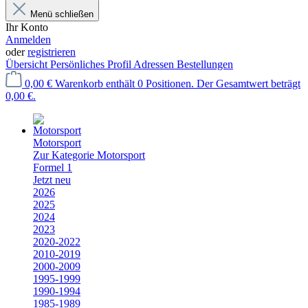
Menü schließen
Ihr Konto
Anmelden
oder
registrieren
Übersicht
Persönliches Profil
Adressen
Bestellungen
0,00 €
Warenkorb enthält 0 Positionen. Der Gesamtwert beträgt
0,00 €.
Motorsport
Zur Kategorie Motorsport
Formel 1
Jetzt neu
2026
2025
2024
2023
2020-2022
2010-2019
2000-2009
1995-1999
1990-1994
1985-1989