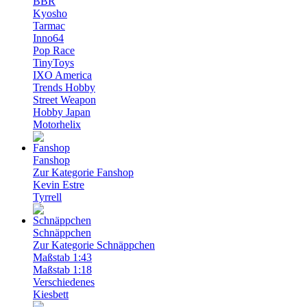
BBR
Kyosho
Tarmac
Inno64
Pop Race
TinyToys
IXO America
Trends Hobby
Street Weapon
Hobby Japan
Motorhelix
Fanshop
Zur Kategorie Fanshop
Kevin Estre
Tyrrell
Schnäppchen
Zur Kategorie Schnäppchen
Maßstab 1:43
Maßstab 1:18
Verschiedenes
Kiesbett