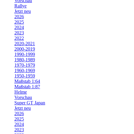
Vorschau
Rallye
Jetzt neu
2026
2025
2024
2023
2022
2020-2021
2000-2019
1990-1999
1980-1989
1970-1979
1960-1969
1950-1959
Maßstab 1:64
Maßstab 1:87
Helme
Vorschau
Super GT Japan
Jetzt neu
2026
2025
2024
2023