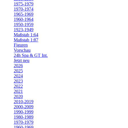
1975-1979
1970-1974
1965-1969
1960-1964
1950-1959
1923-1949
Maßstab 1:64
Maßstab 1:87
Figuren
Vorschau
24h Spa & GT Int.
Jetzt neu
2026
2025
2024
2023
2022
2021
2020
2010-2019
2000-2009
1990-1999
1980-1989
1970-1979
1960-1969