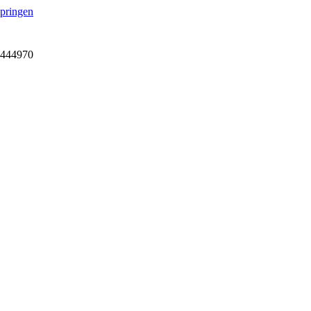
springen
7-444970