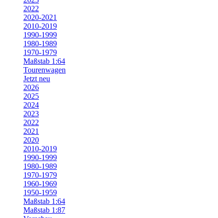
2022
2020-2021
2010-2019
1990-1999
1980-1989
1970-1979
Maßstab 1:64
Tourenwagen
Jetzt neu
2026
2025
2024
2023
2022
2021
2020
2010-2019
1990-1999
1980-1989
1970-1979
1960-1969
1950-1959
Maßstab 1:64
Maßstab 1:87