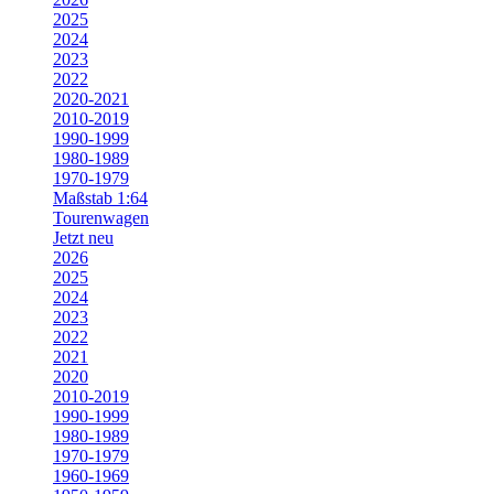
2025
2024
2023
2022
2020-2021
2010-2019
1990-1999
1980-1989
1970-1979
Maßstab 1:64
Tourenwagen
Jetzt neu
2026
2025
2024
2023
2022
2021
2020
2010-2019
1990-1999
1980-1989
1970-1979
1960-1969