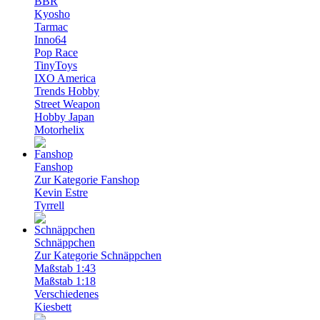
BBR
Kyosho
Tarmac
Inno64
Pop Race
TinyToys
IXO America
Trends Hobby
Street Weapon
Hobby Japan
Motorhelix
Fanshop
Zur Kategorie Fanshop
Kevin Estre
Tyrrell
Schnäppchen
Zur Kategorie Schnäppchen
Maßstab 1:43
Maßstab 1:18
Verschiedenes
Kiesbett