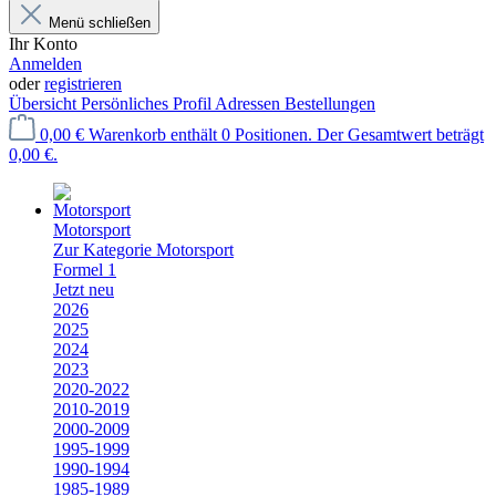
Menü schließen
Ihr Konto
Anmelden
oder
registrieren
Übersicht
Persönliches Profil
Adressen
Bestellungen
0,00 €
Warenkorb enthält 0 Positionen. Der Gesamtwert beträgt
0,00 €.
Motorsport
Zur Kategorie Motorsport
Formel 1
Jetzt neu
2026
2025
2024
2023
2020-2022
2010-2019
2000-2009
1995-1999
1990-1994
1985-1989