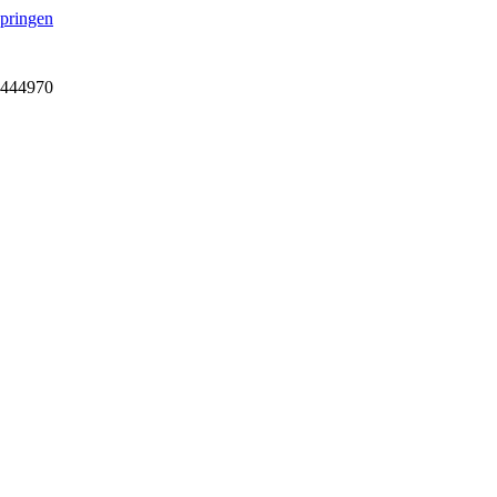
springen
7-444970