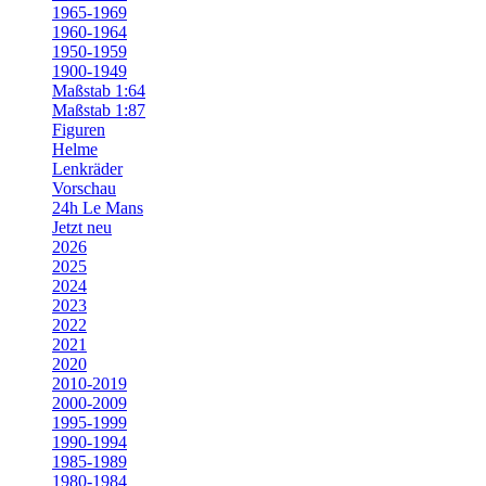
1965-1969
1960-1964
1950-1959
1900-1949
Maßstab 1:64
Maßstab 1:87
Figuren
Helme
Lenkräder
Vorschau
24h Le Mans
Jetzt neu
2026
2025
2024
2023
2022
2021
2020
2010-2019
2000-2009
1995-1999
1990-1994
1985-1989
1980-1984