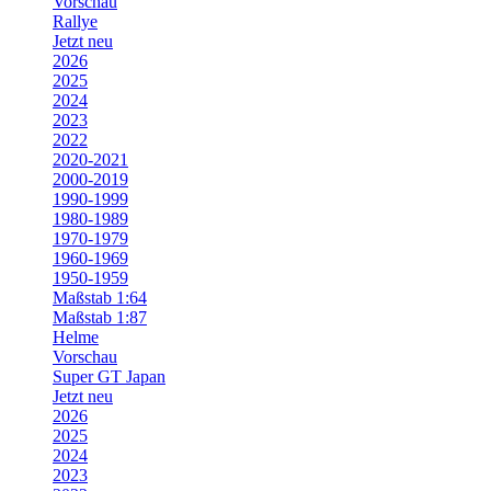
Vorschau
Rallye
Jetzt neu
2026
2025
2024
2023
2022
2020-2021
2000-2019
1990-1999
1980-1989
1970-1979
1960-1969
1950-1959
Maßstab 1:64
Maßstab 1:87
Helme
Vorschau
Super GT Japan
Jetzt neu
2026
2025
2024
2023