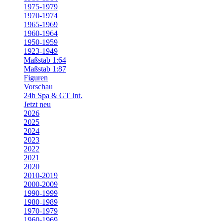
1975-1979
1970-1974
1965-1969
1960-1964
1950-1959
1923-1949
Maßstab 1:64
Maßstab 1:87
Figuren
Vorschau
24h Spa & GT Int.
Jetzt neu
2026
2025
2024
2023
2022
2021
2020
2010-2019
2000-2009
1990-1999
1980-1989
1970-1979
1960-1969