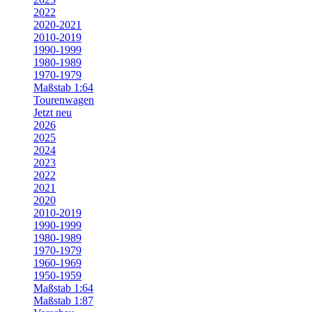
2022
2020-2021
2010-2019
1990-1999
1980-1989
1970-1979
Maßstab 1:64
Tourenwagen
Jetzt neu
2026
2025
2024
2023
2022
2021
2020
2010-2019
1990-1999
1980-1989
1970-1979
1960-1969
1950-1959
Maßstab 1:64
Maßstab 1:87