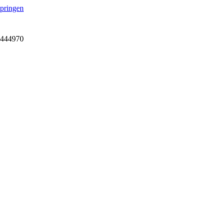
springen
7-444970