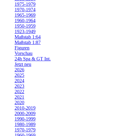
1975-1979
1970-1974
1965-1969
1960-1964
1950-1959
1923-1949
Maßstab 1:64
Maßstab 1:87
Figuren
Vorschau
24h Spa & GT Int.
Jetzt neu
2026
2025
2024
2023
2022
2021
2020
2010-2019
2000-2009
1990-1999
1980-1989
1970-1979
1960-1969