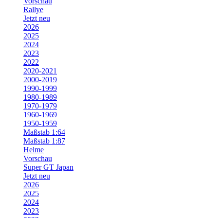
Vorschau
Rallye
Jetzt neu
2026
2025
2024
2023
2022
2020-2021
2000-2019
1990-1999
1980-1989
1970-1979
1960-1969
1950-1959
Maßstab 1:64
Maßstab 1:87
Helme
Vorschau
Super GT Japan
Jetzt neu
2026
2025
2024
2023