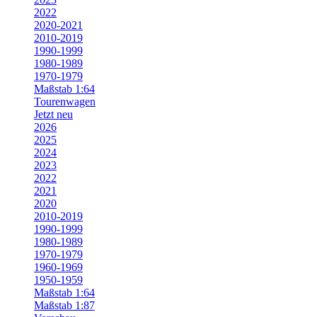
2022
2020-2021
2010-2019
1990-1999
1980-1989
1970-1979
Maßstab 1:64
Tourenwagen
Jetzt neu
2026
2025
2024
2023
2022
2021
2020
2010-2019
1990-1999
1980-1989
1970-1979
1960-1969
1950-1959
Maßstab 1:64
Maßstab 1:87