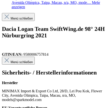
Avenida Olimpica, Taipa, Macau, n/a, MO, mode…
Mehr
anzeigen
Menü schließen
Dacia Logan Team SwiftWing.de 98° 24H
Nürburgring 2021
GTIN/EAN:
9580006757814
Menü schließen
Sicherheits- / Herstellerinformationen
Hersteller
MINIMAX Import & Export Co Ltd, 28/D, Lei Pou Kok, Flower
City, Avenida Olimpica, Taipa, Macau, n/a, MO,
models@sparkmodel.com
EU Verantwortliche Person