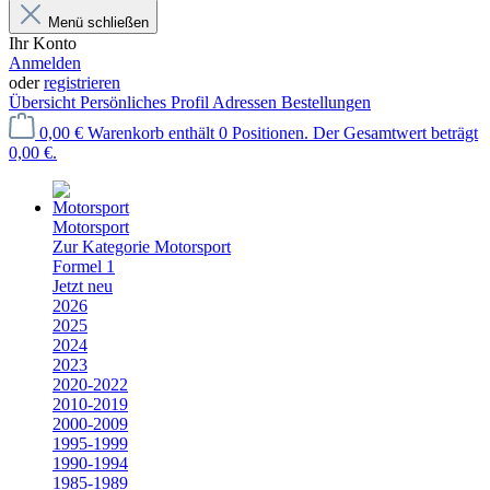
Menü schließen
Ihr Konto
Anmelden
oder
registrieren
Übersicht
Persönliches Profil
Adressen
Bestellungen
0,00 €
Warenkorb enthält 0 Positionen. Der Gesamtwert beträgt
0,00 €.
Motorsport
Zur Kategorie Motorsport
Formel 1
Jetzt neu
2026
2025
2024
2023
2020-2022
2010-2019
2000-2009
1995-1999
1990-1994
1985-1989