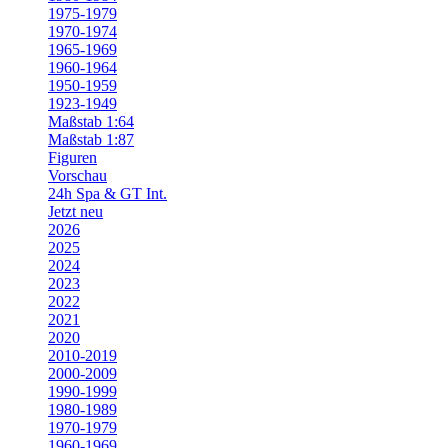
1975-1979
1970-1974
1965-1969
1960-1964
1950-1959
1923-1949
Maßstab 1:64
Maßstab 1:87
Figuren
Vorschau
24h Spa & GT Int.
Jetzt neu
2026
2025
2024
2023
2022
2021
2020
2010-2019
2000-2009
1990-1999
1980-1989
1970-1979
1960-1969