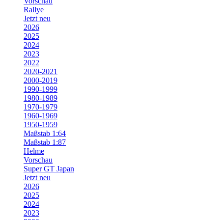
Vorschau
Rallye
Jetzt neu
2026
2025
2024
2023
2022
2020-2021
2000-2019
1990-1999
1980-1989
1970-1979
1960-1969
1950-1959
Maßstab 1:64
Maßstab 1:87
Helme
Vorschau
Super GT Japan
Jetzt neu
2026
2025
2024
2023