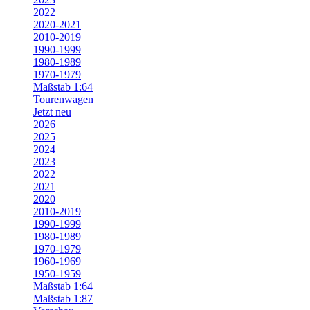
2022
2020-2021
2010-2019
1990-1999
1980-1989
1970-1979
Maßstab 1:64
Tourenwagen
Jetzt neu
2026
2025
2024
2023
2022
2021
2020
2010-2019
1990-1999
1980-1989
1970-1979
1960-1969
1950-1959
Maßstab 1:64
Maßstab 1:87