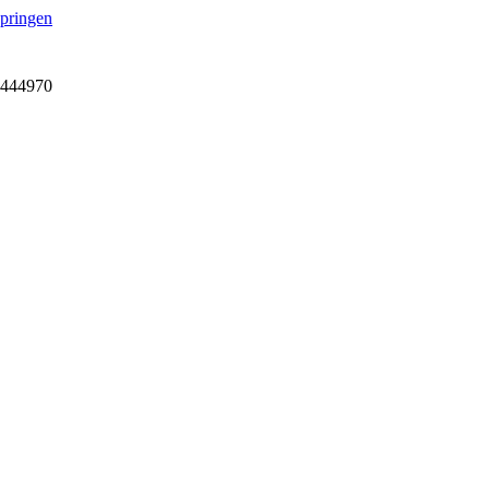
springen
7-444970