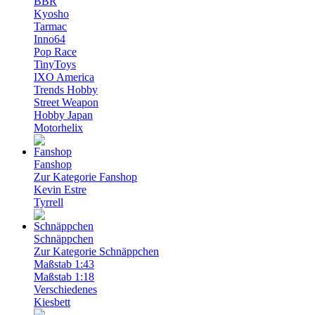
BBR
Kyosho
Tarmac
Inno64
Pop Race
TinyToys
IXO America
Trends Hobby
Street Weapon
Hobby Japan
Motorhelix
Fanshop
Zur Kategorie Fanshop
Kevin Estre
Tyrrell
Schnäppchen
Zur Kategorie Schnäppchen
Maßstab 1:43
Maßstab 1:18
Verschiedenes
Kiesbett