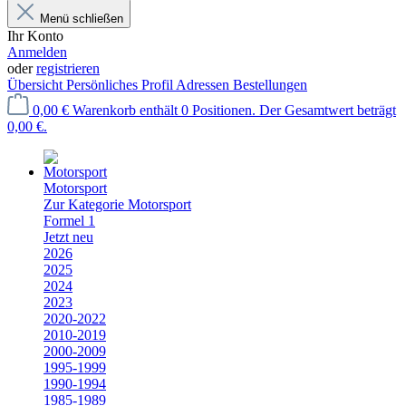
Menü schließen
Ihr Konto
Anmelden
oder
registrieren
Übersicht
Persönliches Profil
Adressen
Bestellungen
0,00 €
Warenkorb enthält 0 Positionen. Der Gesamtwert beträgt
0,00 €.
Motorsport
Zur Kategorie Motorsport
Formel 1
Jetzt neu
2026
2025
2024
2023
2020-2022
2010-2019
2000-2009
1995-1999
1990-1994
1985-1989