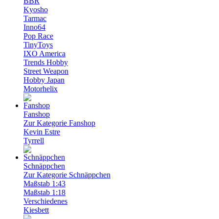
BBR
Kyosho
Tarmac
Inno64
Pop Race
TinyToys
IXO America
Trends Hobby
Street Weapon
Hobby Japan
Motorhelix
Fanshop
Zur Kategorie Fanshop
Kevin Estre
Tyrrell
Schnäppchen
Zur Kategorie Schnäppchen
Maßstab 1:43
Maßstab 1:18
Verschiedenes
Kiesbett