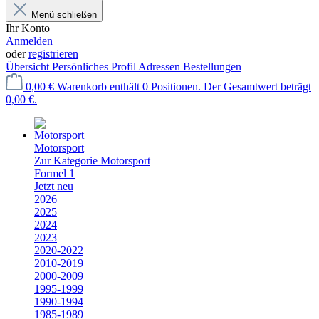
Menü schließen
Ihr Konto
Anmelden
oder
registrieren
Übersicht
Persönliches Profil
Adressen
Bestellungen
0,00 €
Warenkorb enthält 0 Positionen. Der Gesamtwert beträgt
0,00 €.
Motorsport
Zur Kategorie Motorsport
Formel 1
Jetzt neu
2026
2025
2024
2023
2020-2022
2010-2019
2000-2009
1995-1999
1990-1994
1985-1989