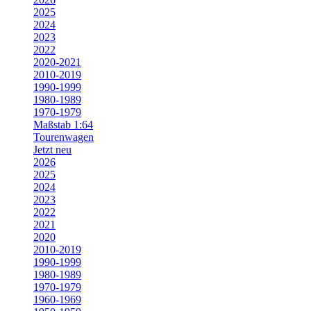
2025
2024
2023
2022
2020-2021
2010-2019
1990-1999
1980-1989
1970-1979
Maßstab 1:64
Tourenwagen
Jetzt neu
2026
2025
2024
2023
2022
2021
2020
2010-2019
1990-1999
1980-1989
1970-1979
1960-1969