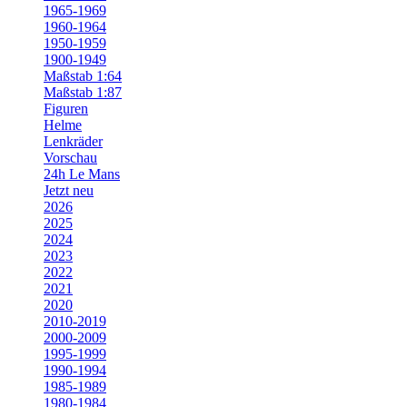
1965-1969
1960-1964
1950-1959
1900-1949
Maßstab 1:64
Maßstab 1:87
Figuren
Helme
Lenkräder
Vorschau
24h Le Mans
Jetzt neu
2026
2025
2024
2023
2022
2021
2020
2010-2019
2000-2009
1995-1999
1990-1994
1985-1989
1980-1984