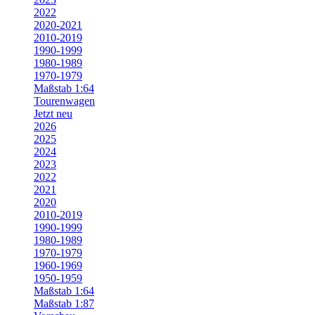
2022
2020-2021
2010-2019
1990-1999
1980-1989
1970-1979
Maßstab 1:64
Tourenwagen
Jetzt neu
2026
2025
2024
2023
2022
2021
2020
2010-2019
1990-1999
1980-1989
1970-1979
1960-1969
1950-1959
Maßstab 1:64
Maßstab 1:87