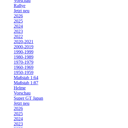
Vorschau
Rallye
Jetzt neu
2026
2025
2024
2023
2022
2020-2021
2000-2019
1990-1999
1980-1989
1970-1979
1960-1969
1950-1959
Maßstab 1:64
Maßstab 1:87
Helme
Vorschau
Super GT Japan
Jetzt neu
2026
2025
2024
2023