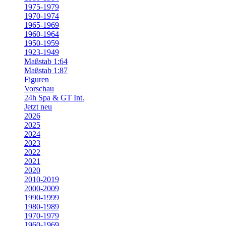
1975-1979
1970-1974
1965-1969
1960-1964
1950-1959
1923-1949
Maßstab 1:64
Maßstab 1:87
Figuren
Vorschau
24h Spa & GT Int.
Jetzt neu
2026
2025
2024
2023
2022
2021
2020
2010-2019
2000-2009
1990-1999
1980-1989
1970-1979
1960-1969