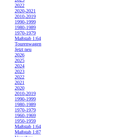
2022
2020-2021
2010-2019
1990-1999
1980-1989
1970-1979
Maßstab 1:64
Tourenwagen
Jetzt neu
2026
2025
2024
2023
2022
2021
2020
2010-2019
1990-1999
1980-1989
1970-1979
1960-1969
1950-1959
Maßstab 1:64
Maßstab 1:87