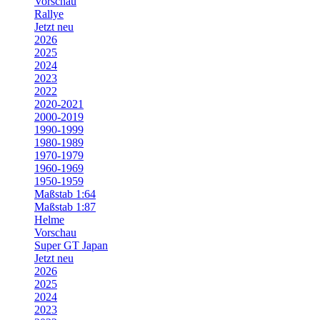
Vorschau
Rallye
Jetzt neu
2026
2025
2024
2023
2022
2020-2021
2000-2019
1990-1999
1980-1989
1970-1979
1960-1969
1950-1959
Maßstab 1:64
Maßstab 1:87
Helme
Vorschau
Super GT Japan
Jetzt neu
2026
2025
2024
2023