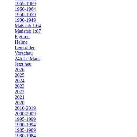
1965-1969
1960-1964
1950-1959
1900-1949
Maßstab 1:64
Maßstab 1:87
Figuren
Helme
Lenkräder
Vorschau
24h Le Mans
Jetzt neu
2026
2025
2024
2023
2022
2021
2020
2010-2019
2000-2009
1995-1999
1990-1994
1985-1989
1980-1984