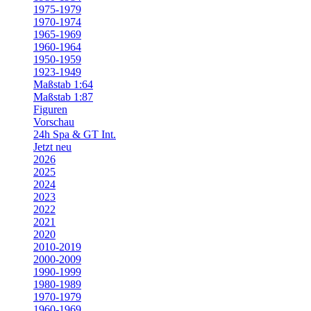
1975-1979
1970-1974
1965-1969
1960-1964
1950-1959
1923-1949
Maßstab 1:64
Maßstab 1:87
Figuren
Vorschau
24h Spa & GT Int.
Jetzt neu
2026
2025
2024
2023
2022
2021
2020
2010-2019
2000-2009
1990-1999
1980-1989
1970-1979
1960-1969