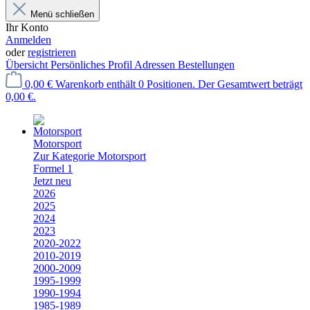
Menü schließen
Ihr Konto
Anmelden
oder
registrieren
Übersicht
Persönliches Profil
Adressen
Bestellungen
0,00 €
Warenkorb enthält 0 Positionen. Der Gesamtwert beträgt
0,00 €.
Motorsport
Zur Kategorie Motorsport
Formel 1
Jetzt neu
2026
2025
2024
2023
2020-2022
2010-2019
2000-2009
1995-1999
1990-1994
1985-1989