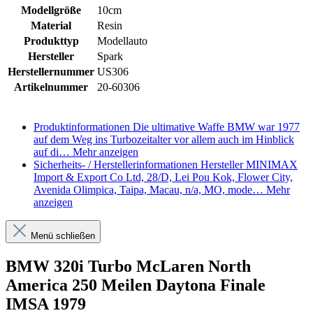
Modellgröße
10cm
Material
Resin
Produkttyp
Modellauto
Hersteller
Spark
Herstellernummer
US306
Artikelnummer
20-60306
Produktinformationen
Die ultimative Waffe BMW war 1977
auf dem Weg ins Turbozeitalter vor allem auch im Hinblick
auf di…
Mehr anzeigen
Sicherheits- / Herstellerinformationen
Hersteller MINIMAX
Import & Export Co Ltd, 28/D, Lei Pou Kok, Flower City,
Avenida Olimpica, Taipa, Macau, n/a, MO, mode…
Mehr
anzeigen
Menü schließen
BMW 320i Turbo McLaren North
America 250 Meilen Daytona Finale
IMSA 1979