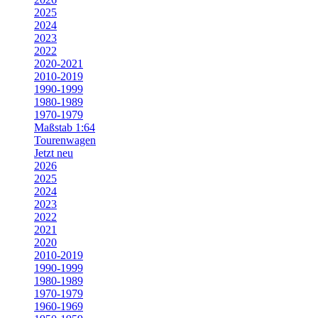
2025
2024
2023
2022
2020-2021
2010-2019
1990-1999
1980-1989
1970-1979
Maßstab 1:64
Tourenwagen
Jetzt neu
2026
2025
2024
2023
2022
2021
2020
2010-2019
1990-1999
1980-1989
1970-1979
1960-1969