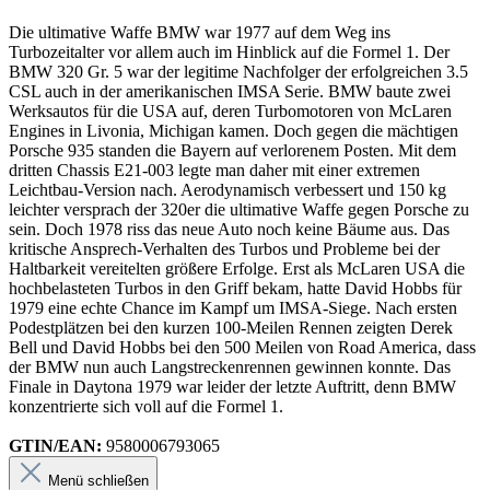
Die ultimative Waffe BMW war 1977 auf dem Weg ins
Turbozeitalter vor allem auch im Hinblick auf die Formel 1. Der
BMW 320 Gr. 5 war der legitime Nachfolger der erfolgreichen 3.5
CSL auch in der amerikanischen IMSA Serie. BMW baute zwei
Werksautos für die USA auf, deren Turbomotoren von McLaren
Engines in Livonia, Michigan kamen. Doch gegen die mächtigen
Porsche 935 standen die Bayern auf verlorenem Posten. Mit dem
dritten Chassis E21-003 legte man daher mit einer extremen
Leichtbau-Version nach. Aerodynamisch verbessert und 150 kg
leichter versprach der 320er die ultimative Waffe gegen Porsche zu
sein. Doch 1978 riss das neue Auto noch keine Bäume aus. Das
kritische Ansprech-Verhalten des Turbos und Probleme bei der
Haltbarkeit vereitelten größere Erfolge. Erst als McLaren USA die
hochbelasteten Turbos in den Griff bekam, hatte David Hobbs für
1979 eine echte Chance im Kampf um IMSA-Siege. Nach ersten
Podestplätzen bei den kurzen 100-Meilen Rennen zeigten Derek
Bell und David Hobbs bei den 500 Meilen von Road America, dass
der BMW nun auch Langstreckenrennen gewinnen konnte. Das
Finale in Daytona 1979 war leider der letzte Auftritt, denn BMW
konzentrierte sich voll auf die Formel 1.
GTIN/EAN:
9580006793065
Menü schließen