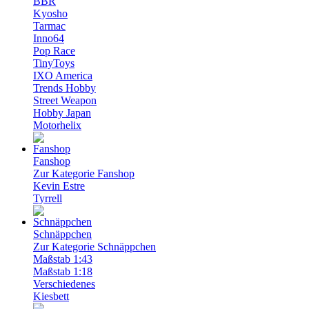
BBR
Kyosho
Tarmac
Inno64
Pop Race
TinyToys
IXO America
Trends Hobby
Street Weapon
Hobby Japan
Motorhelix
Fanshop
Zur Kategorie Fanshop
Kevin Estre
Tyrrell
Schnäppchen
Zur Kategorie Schnäppchen
Maßstab 1:43
Maßstab 1:18
Verschiedenes
Kiesbett