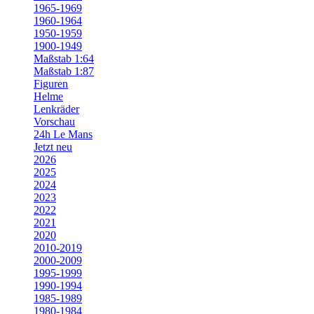
1965-1969
1960-1964
1950-1959
1900-1949
Maßstab 1:64
Maßstab 1:87
Figuren
Helme
Lenkräder
Vorschau
24h Le Mans
Jetzt neu
2026
2025
2024
2023
2022
2021
2020
2010-2019
2000-2009
1995-1999
1990-1994
1985-1989
1980-1984