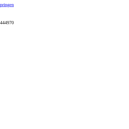
springen
7-444970