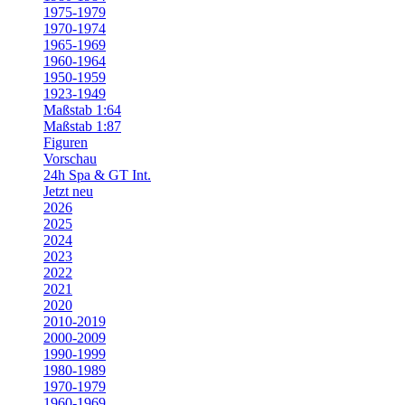
1975-1979
1970-1974
1965-1969
1960-1964
1950-1959
1923-1949
Maßstab 1:64
Maßstab 1:87
Figuren
Vorschau
24h Spa & GT Int.
Jetzt neu
2026
2025
2024
2023
2022
2021
2020
2010-2019
2000-2009
1990-1999
1980-1989
1970-1979
1960-1969