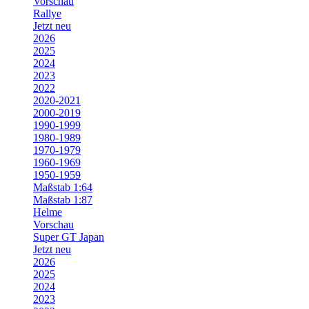
Vorschau
Rallye
Jetzt neu
2026
2025
2024
2023
2022
2020-2021
2000-2019
1990-1999
1980-1989
1970-1979
1960-1969
1950-1959
Maßstab 1:64
Maßstab 1:87
Helme
Vorschau
Super GT Japan
Jetzt neu
2026
2025
2024
2023