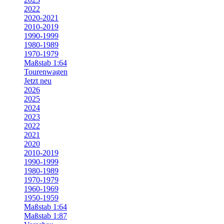
2022
2020-2021
2010-2019
1990-1999
1980-1989
1970-1979
Maßstab 1:64
Tourenwagen
Jetzt neu
2026
2025
2024
2023
2022
2021
2020
2010-2019
1990-1999
1980-1989
1970-1979
1960-1969
1950-1959
Maßstab 1:64
Maßstab 1:87