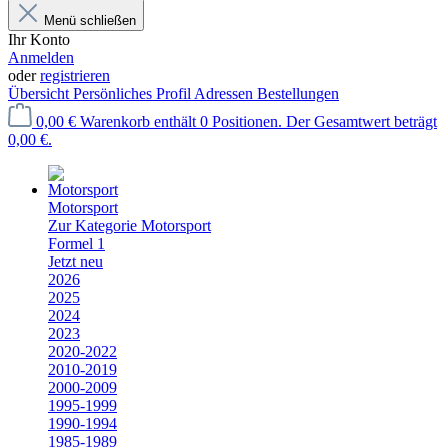
Menü schließen
Ihr Konto
Anmelden
oder
registrieren
Übersicht
Persönliches Profil
Adressen
Bestellungen
0,00 €
Warenkorb enthält 0 Positionen. Der Gesamtwert beträgt
0,00 €.
Motorsport
Zur Kategorie Motorsport
Formel 1
Jetzt neu
2026
2025
2024
2023
2020-2022
2010-2019
2000-2009
1995-1999
1990-1994
1985-1989