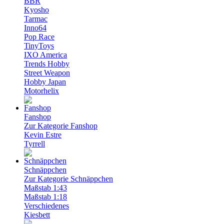
BBR
Kyosho
Tarmac
Inno64
Pop Race
TinyToys
IXO America
Trends Hobby
Street Weapon
Hobby Japan
Motorhelix
Fanshop
Zur Kategorie Fanshop
Kevin Estre
Tyrrell
Schnäppchen
Zur Kategorie Schnäppchen
Maßstab 1:43
Maßstab 1:18
Verschiedenes
Kiesbett