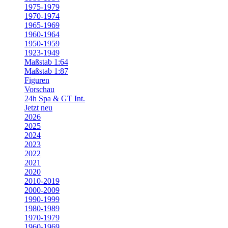
1975-1979
1970-1974
1965-1969
1960-1964
1950-1959
1923-1949
Maßstab 1:64
Maßstab 1:87
Figuren
Vorschau
24h Spa & GT Int.
Jetzt neu
2026
2025
2024
2023
2022
2021
2020
2010-2019
2000-2009
1990-1999
1980-1989
1970-1979
1960-1969