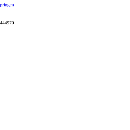
springen
7-444970