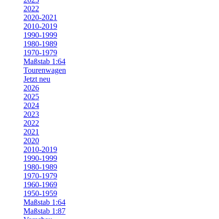
2022
2020-2021
2010-2019
1990-1999
1980-1989
1970-1979
Maßstab 1:64
Tourenwagen
Jetzt neu
2026
2025
2024
2023
2022
2021
2020
2010-2019
1990-1999
1980-1989
1970-1979
1960-1969
1950-1959
Maßstab 1:64
Maßstab 1:87