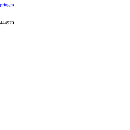
springen
7-444970