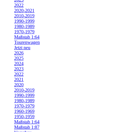
2022
2020-2021
2010-2019
1990-1999
1980-1989
1970-1979
Maßstab 1:64
Tourenwagen
Jetzt neu
2026
2025
2024
2023
2022
2021
2020
2010-2019
1990-1999
1980-1989
1970-1979
1960-1969
1950-1959
Maßstab 1:64
Maßstab 1:87