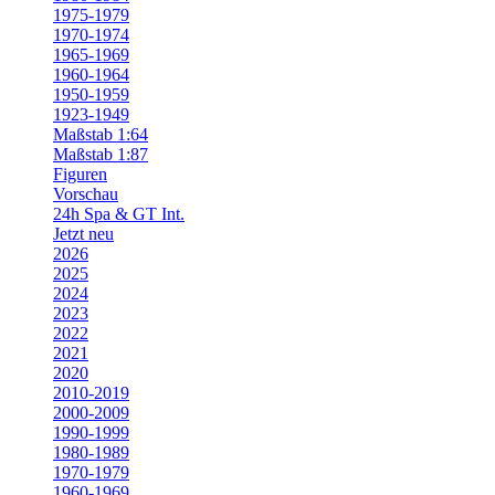
1975-1979
1970-1974
1965-1969
1960-1964
1950-1959
1923-1949
Maßstab 1:64
Maßstab 1:87
Figuren
Vorschau
24h Spa & GT Int.
Jetzt neu
2026
2025
2024
2023
2022
2021
2020
2010-2019
2000-2009
1990-1999
1980-1989
1970-1979
1960-1969