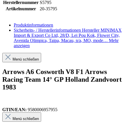
Herstellernummer
S5795
Artikelnummer
20-35795
Produktinformationen
Sicherheits- / Herstellerinformationen
Hersteller MINIMAX
Import & Export Co Ltd, 28/D, Lei Pou Kok, Flower City,
Avenida Olimpica, Taipa, Macau, n/a, MO, mode…
Mehr
anzeigen
Menü schließen
Arrows A6 Cosworth V8 F1 Arrows
Racing Team 14° GP Holland Zandvoort
1983
GTIN/EAN:
9580006957955
Menü schließen