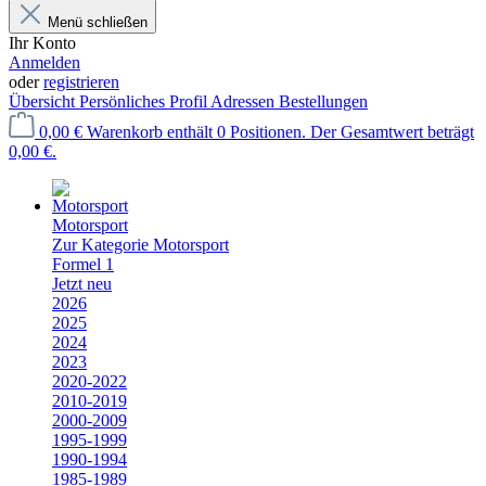
Menü schließen
Ihr Konto
Anmelden
oder
registrieren
Übersicht
Persönliches Profil
Adressen
Bestellungen
0,00 €
Warenkorb enthält 0 Positionen. Der Gesamtwert beträgt
0,00 €.
Motorsport
Zur Kategorie Motorsport
Formel 1
Jetzt neu
2026
2025
2024
2023
2020-2022
2010-2019
2000-2009
1995-1999
1990-1994
1985-1989