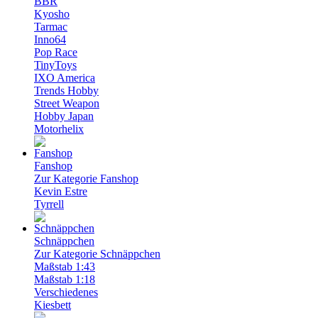
BBR
Kyosho
Tarmac
Inno64
Pop Race
TinyToys
IXO America
Trends Hobby
Street Weapon
Hobby Japan
Motorhelix
Fanshop
Zur Kategorie Fanshop
Kevin Estre
Tyrrell
Schnäppchen
Zur Kategorie Schnäppchen
Maßstab 1:43
Maßstab 1:18
Verschiedenes
Kiesbett