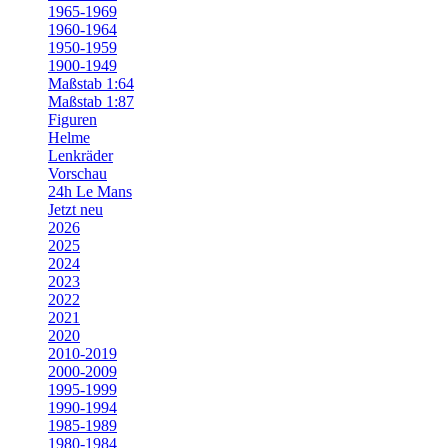
1965-1969
1960-1964
1950-1959
1900-1949
Maßstab 1:64
Maßstab 1:87
Figuren
Helme
Lenkräder
Vorschau
24h Le Mans
Jetzt neu
2026
2025
2024
2023
2022
2021
2020
2010-2019
2000-2009
1995-1999
1990-1994
1985-1989
1980-1984