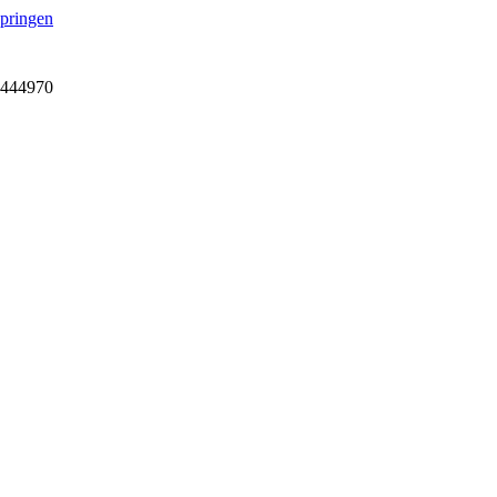
springen
7-444970