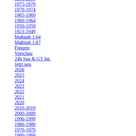
1975-1979
1970-1974
1965-1969
1960-1964
1950-1959
1923-1949
Maßstab 1:64
Maßstab 1:87
Figuren
Vorschau
24h Spa & GT Int.
Jetzt neu
2026
2025
2024
2023
2022
2021
2020
2010-2019
2000-2009
1990-1999
1980-1989
1970-1979
1960-1969