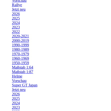
Vorschau
Rallye
Jetzt neu
2026
2025
2024
2023
2022
2020-2021
2000-2019
1990-1999
1980-1989
1970-1979
1960-1969
1950-1959
Maßstab 1:64
Maßstab 1:87
Helme
Vorschau
Super GT Japan
Jetzt neu
2026
2025
2024
2023