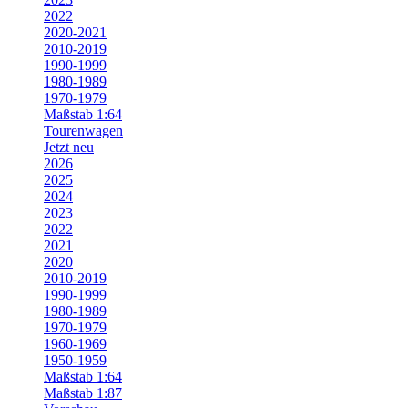
2022
2020-2021
2010-2019
1990-1999
1980-1989
1970-1979
Maßstab 1:64
Tourenwagen
Jetzt neu
2026
2025
2024
2023
2022
2021
2020
2010-2019
1990-1999
1980-1989
1970-1979
1960-1969
1950-1959
Maßstab 1:64
Maßstab 1:87