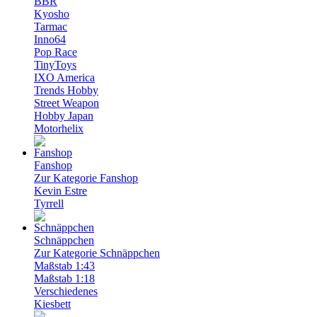
BBR
Kyosho
Tarmac
Inno64
Pop Race
TinyToys
IXO America
Trends Hobby
Street Weapon
Hobby Japan
Motorhelix
Fanshop
Zur Kategorie Fanshop
Kevin Estre
Tyrrell
Schnäppchen
Zur Kategorie Schnäppchen
Maßstab 1:43
Maßstab 1:18
Verschiedenes
Kiesbett