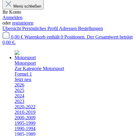
Menü schließen
Ihr Konto
Anmelden
oder
registrieren
Übersicht
Persönliches Profil
Adressen
Bestellungen
0,00 €
Warenkorb enthält 0 Positionen. Der Gesamtwert beträgt
0,00 €.
Motorsport
Zur Kategorie Motorsport
Formel 1
Jetzt neu
2026
2025
2024
2023
2020-2022
2010-2019
2000-2009
1995-1999
1990-1994
1985-1989