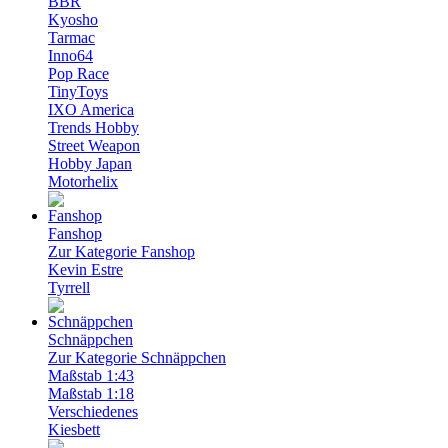
BBR
Kyosho
Tarmac
Inno64
Pop Race
TinyToys
IXO America
Trends Hobby
Street Weapon
Hobby Japan
Motorhelix
Fanshop
Zur Kategorie Fanshop
Kevin Estre
Tyrrell
Schnäppchen
Zur Kategorie Schnäppchen
Maßstab 1:43
Maßstab 1:18
Verschiedenes
Kiesbett