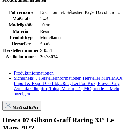
Produktinformationen
Fahrername
Eric Trouillet, Sébastien Page, David Droux
Maßstab
1:43
Modellgröße
10cm
Material
Resin
Produkttyp
Modellauto
Hersteller
Spark
Herstellernummer
S8634
Artikelnummer
20-38634
Produktinformationen
Sicherheits- / Herstellerinformationen
Hersteller MINIMAX
Import & Export Co Ltd, 28/D, Lei Pou Kok, Flower City,
Avenida Olimpica, Taipa, Macau, n/a, MO, mode…
Mehr
anzeigen
Menü schließen
Oreca 07 Gibson Graff Racing 33° Le
Mans 2022