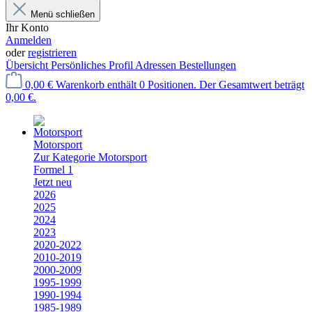
Menü schließen
Ihr Konto
Anmelden
oder
registrieren
Übersicht
Persönliches Profil
Adressen
Bestellungen
0,00 €
Warenkorb enthält 0 Positionen. Der Gesamtwert beträgt
0,00 €.
Motorsport
Zur Kategorie Motorsport
Formel 1
Jetzt neu
2026
2025
2024
2023
2020-2022
2010-2019
2000-2009
1995-1999
1990-1994
1985-1989