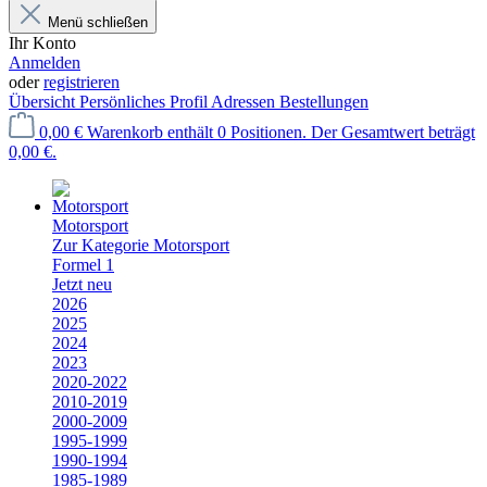
Menü schließen
Ihr Konto
Anmelden
oder
registrieren
Übersicht
Persönliches Profil
Adressen
Bestellungen
0,00 €
Warenkorb enthält 0 Positionen. Der Gesamtwert beträgt
0,00 €.
Motorsport
Zur Kategorie Motorsport
Formel 1
Jetzt neu
2026
2025
2024
2023
2020-2022
2010-2019
2000-2009
1995-1999
1990-1994
1985-1989