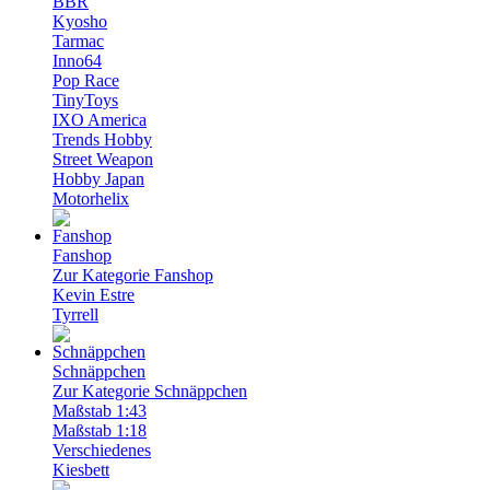
BBR
Kyosho
Tarmac
Inno64
Pop Race
TinyToys
IXO America
Trends Hobby
Street Weapon
Hobby Japan
Motorhelix
Fanshop
Zur Kategorie Fanshop
Kevin Estre
Tyrrell
Schnäppchen
Zur Kategorie Schnäppchen
Maßstab 1:43
Maßstab 1:18
Verschiedenes
Kiesbett