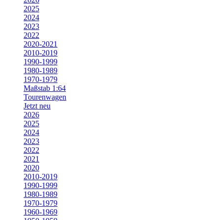
2025
2024
2023
2022
2020-2021
2010-2019
1990-1999
1980-1989
1970-1979
Maßstab 1:64
Tourenwagen
Jetzt neu
2026
2025
2024
2023
2022
2021
2020
2010-2019
1990-1999
1980-1989
1970-1979
1960-1969