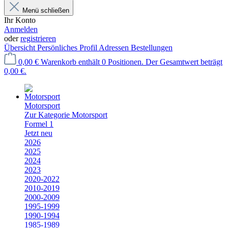
Menü schließen
Ihr Konto
Anmelden
oder
registrieren
Übersicht
Persönliches Profil
Adressen
Bestellungen
0,00 €
Warenkorb enthält 0 Positionen. Der Gesamtwert beträgt
0,00 €.
Motorsport
Zur Kategorie Motorsport
Formel 1
Jetzt neu
2026
2025
2024
2023
2020-2022
2010-2019
2000-2009
1995-1999
1990-1994
1985-1989