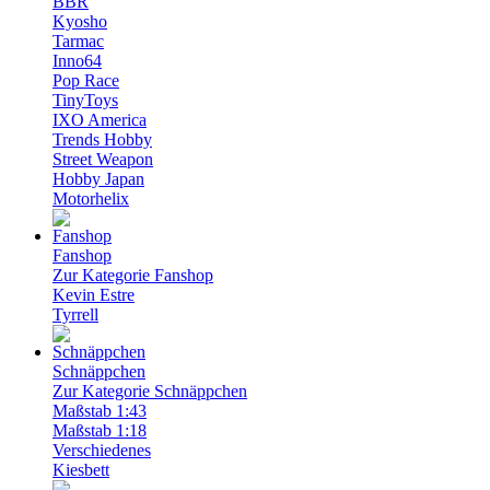
BBR
Kyosho
Tarmac
Inno64
Pop Race
TinyToys
IXO America
Trends Hobby
Street Weapon
Hobby Japan
Motorhelix
Fanshop
Zur Kategorie Fanshop
Kevin Estre
Tyrrell
Schnäppchen
Zur Kategorie Schnäppchen
Maßstab 1:43
Maßstab 1:18
Verschiedenes
Kiesbett